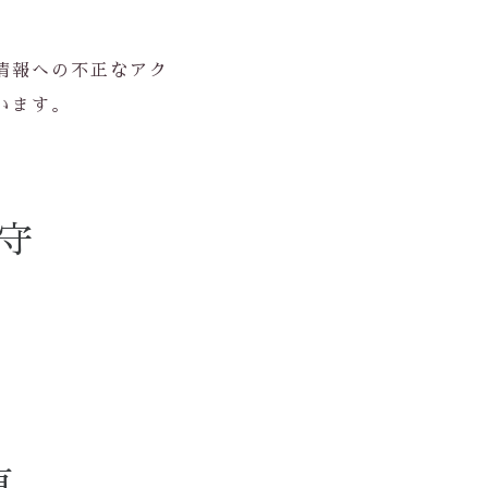
情報への不正なアク
います。
守
更