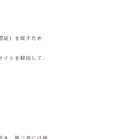
認証）を促すため
サイトを経由して、
除き、第三者には提