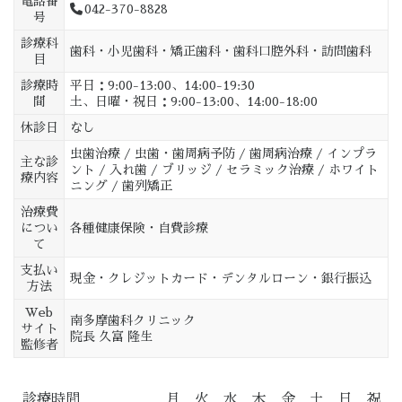
電話番
042-370-8828
号
診療科
歯科・小児歯科・矯正歯科・歯科口腔外科・訪問歯科
目
診療時
平日：9:00-13:00、14:00-19:30
間
土、日曜・祝日：9:00-13:00、14:00-18:00
休診日
なし
虫歯治療 / 虫歯・歯周病予防 / 歯周病治療 / インプラ
主な診
ント / 入れ歯 / ブリッジ / セラミック治療 / ホワイト
療内容
ニング / 歯列矯正
治療費
につい
各種健康保険・自費診療
て
支払い
現金・クレジットカード・デンタルローン・銀行振込
方法
Web
南多摩歯科クリニック
サイト
院長 久富 隆生
監修者
診療時間
月
火
水
木
金
土
日
祝