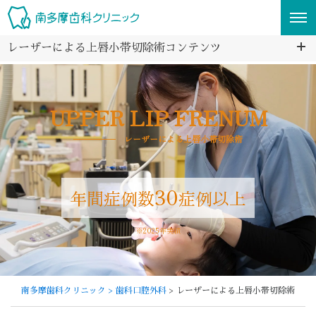
レーザーによる上唇小帯切除術コンテンツ
UPPER LIP FRENUM
レーザーによる上唇小帯切除術
30
年間症例数
症例以上
※2025年実績
南多摩歯科クリニック
> 歯科口腔外科
> レーザーによる上唇小帯切除術