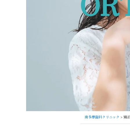
OR
南多摩歯科クリニック
> 矯