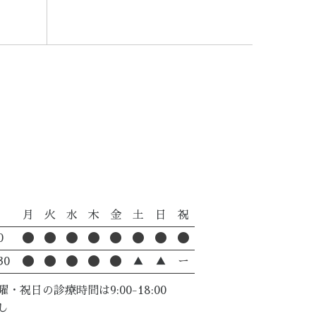
月
火
水
木
金
土
日
祝
0
30
▲
▲
ー
・祝日の診療時間は9:00-18:00
し