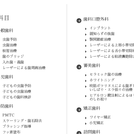
科目
歯科口腔外科
インプラント
一般歯科
親知らずの抜歯
虫歯予防
顎関節症治療
虫歯治療
レーザーによる上唇小帯切
根管治療
レーザーによる舌小帯切除
歯のブリッジ
レーザーによる粘液嚢胞除
入れ歯・義歯
審美歯科
レーザーによる歯周病治療
セラミック歯の治療
小児歯科
ホワイトニング
子どもの虫歯予防
咬筋ボツリヌスによる歯ぎ
いしばり・エラ張りの治療
子どもの虫歯治療
ヒアルロン酸注射によるほ
子どもの歯科検診
のしわ取り
予防歯科
矯正歯科
PMTC
ワイヤー矯正
スケーリング・歯石除去
小児矯正
ブラッシング指導
訪問歯科
フッ素塗布