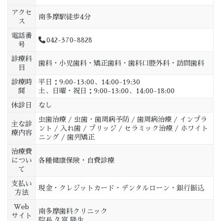
アクセ
南多摩駅徒歩4分
ス
電話番
042-370-8828
号
診療科
歯科・小児歯科・矯正歯科・歯科口腔外科・訪問歯科
目
診療時
平日：9:00-13:00、14:00-19:30
間
土、日曜・祝日：9:00-13:00、14:00-18:00
休診日
なし
虫歯治療 / 虫歯・歯周病予防 / 歯周病治療 / インプラ
主な診
ント / 入れ歯 / ブリッジ / セラミック治療 / ホワイト
療内容
ニング / 歯列矯正
治療費
につい
各種健康保険・自費診療
て
支払い
現金・クレジットカード・デンタルローン・銀行振込
方法
Web
南多摩歯科クリニック
サイト
院長 久富 隆生