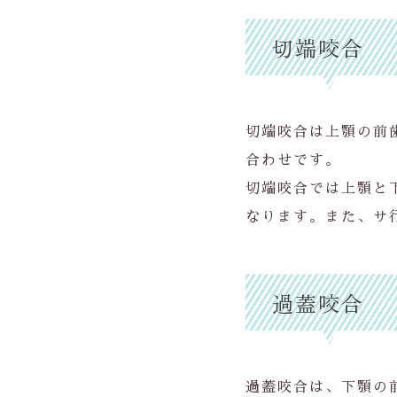
切端咬合
切端咬合は上顎の前
合わせです。
切端咬合では上顎と
なります。また、サ
過蓋咬合
過蓋咬合は、下顎の